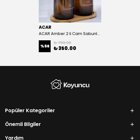
ACAR
ACAR Amber 2 li Cam Sabunluk Sti Ahşap Standlı
₺ 799.00
%
56
₺ 350.00
Popüler Kategoriler
Önemli Bilgiler
Yardım