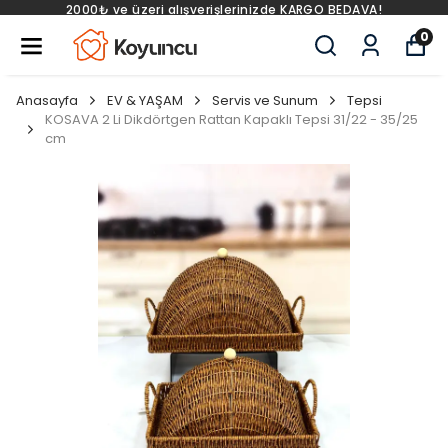
₺ ve üzeri alışverişlerinizde KARGO BEDAVA!
2000
0
Anasayfa
EV & YAŞAM
Servis ve Sunum
Tepsi
KOSAVA 2 Li Dikdörtgen Rattan Kapaklı Tepsi 31/22 - 35/25
cm