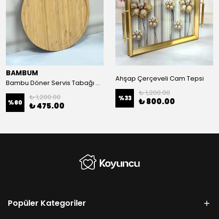
BAMBUM
Ahşap Çerçeveli Cam Tepsi
Bambu Döner Servis Tabağı 28 cm
₺ 1,200.00
₺ 1,200.00
%
33
₺ 800.00
%
60
₺ 475.00
Popüler Kategoriler