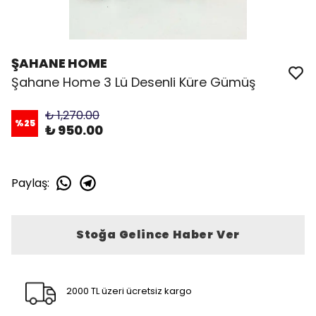
ŞAHANE HOME
Şahane Home 3 Lü Desenli Küre Gümüş
₺ 1,270.00
%
25
₺ 950.00
Paylaş
:
Stoğa Gelince Haber Ver
2000 TL üzeri ücretsiz kargo