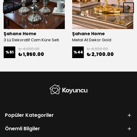
Şahane Home
Şahane Home
3 Lü Dekoratif Cam Küre Seti
Metal At Dekor Gold
₺ 4,000.00
₺ 4,800.00
%
51
%
44
₺ 1,950.00
₺ 2,700.00
Popüler Kategoriler
Önemli Bilgiler