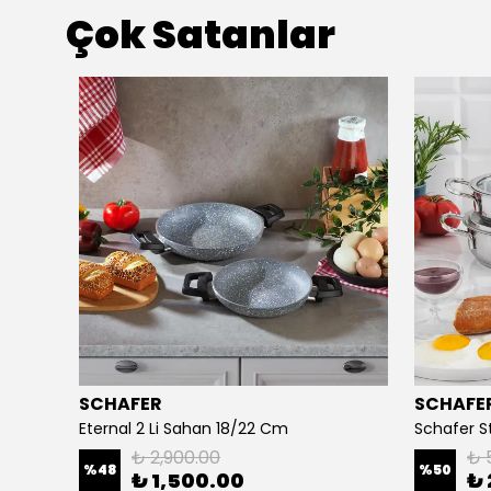
Çok Satanlar
SCHAFER
SCHAFE
Stone-Age 7 Parça Sahan Seti-18/20/22 CM
Eternal 2 Li Sahan 18/22 Cm
₺ 2,900.00
₺ 
%
48
%
50
₺ 1,500.00
₺ 