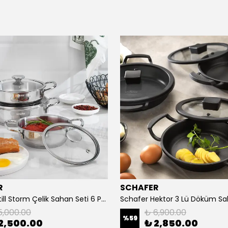
R
SCHAFER
Schafer Still Storm Çelik Sahan Seti 6 Parça-Inox
5,000.00
₺ 6,900.00
%
59
2,500.00
₺ 2,850.00