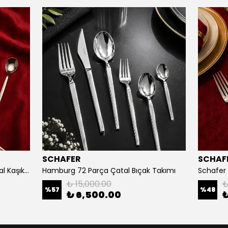
SCHAFER
SCHAF
Schafer Hamburg 84 Parça Çatal Kaşık Bıçak Takımı
Hamburg 72 Parça Çatal Bıçak Takımı
₺ 15,000.00
₺
%
57
%
48
₺ 6,500.00
₺