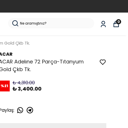
0
m Gold Çkb Tk.
ACAR
ACAR Adelıne 72 Parça-Tıtanyum
Gold Çkb Tk.
₺ 4,310.00
%
21
₺ 3,400.00
Paylaş
: