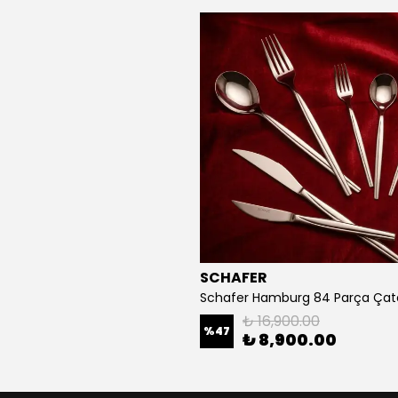
SCHAFER
₺ 16,900.00
%
47
₺ 8,900.00