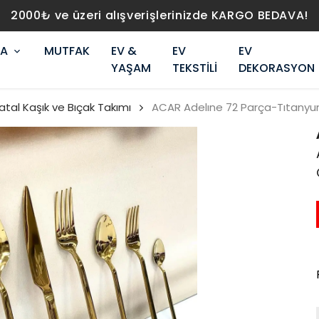
2000₺ ve üzeri alışverişlerinizde KARGO BEDAVA!
RA
MUTFAK
EV &
EV
EV
YAŞAM
TEKSTİLİ
DEKORASYON
atal Kaşık ve Bıçak Takımı
ACAR Adelıne 72 Parça-Tıtanyu