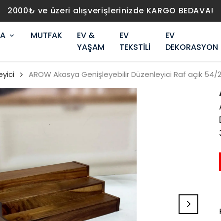
2000₺ ve üzeri alışverişlerinizde KARGO BEDAVA!
RA
MUTFAK
EV &
EV
EV
YAŞAM
TEKSTİLİ
DEKORASYON
yici
AROW Akasya Genişleyebilir Düzenleyici Raf açık 54