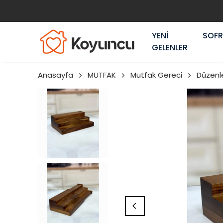
YENİ
SOF
GELENLER
Anasayfa
MUTFAK
Mutfak Gereci
Düzenle