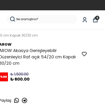
0
/20 cm Kapalı 30/20 cm
AROW
AROW Akasya Genişleyebilir
Düzenleyici Raf açık 54/20 cm Kapalı
30/20 cm
₺ 1,500.00
%
60
₺ 600.00
Paylaş
: