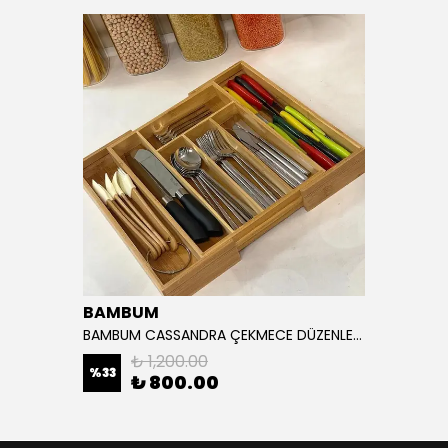
BAMBUM
BAMBUM CASSANDRA ÇEKMECE DÜZENLEYİCİ 33/39 CM
₺ 1,200.00
%
33
₺ 800.00