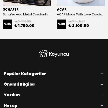
SCHAFER
ACAR
Schafer Ada Metal Çaydanlık Takımı Büyük Boy 4 Parça-İnox
ACAR Made With Love Çaydanlık 3 litre
₺ 5,000.00
₺ 3,449.00
%
65
%
39
₺ 1,750.00
₺ 2,100.00
Popüler Kategoriler
Önemli Bilgiler
Yardım
Hesap