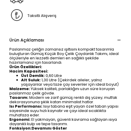
Taksitli Alışveriş
Ürün Açıklaması
Paslanmaz çeliğin zamansız ışıltısını kompakt tasarımla
buluşturan Gümüş Küçük Boy Çelik Çaydanlık Takımı, ideal
ölçüleriyle en lezzetli demleri en sağlıklı şekilde
hazırlamanız için tasarlandı.
Ürün Özellikleri:
Hacim Kapasitesi:
Üst Demlik:
0,60 Litre
Alt Suluk:
1,30 Litre (Çekirdek aileler, yalnız
yaşayanlar veya taze çay sevenler için ideal boyut)
Malzeme:
Yüksek kaliteli, parlaklığını uzun süre koruyan
paslanmaz çelik gövde.
Tasarım:
Modern ve zarif gümüş renkli dış yüzey; mutfak
dekorasyonuna şıklık katan minimalist hatlar.
Isı Performansı:
Isıyı tabana eşit yayan özel taban yapısı
sayesinde suyu hızlı kaynatır ve çayı ideal sıcaklıkta
muhafaza eder.
Ergonomi:
El yakmayan, güvenli kavrama sağlayan ısıya
dayanıklı kulp ve tepe tasarımı.
Fonksiyon:Devamını Göster