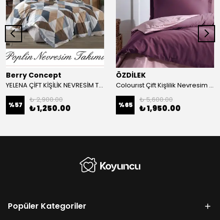
Berry Concept
ÖZDİLEK
YELENA ÇİFT KİŞİLİK NEVRESİM TAKIMI
Colourıst Çift Kişlilik Nevresim Takımı-Mürdüm
₺ 2,900.00
₺ 5,600.00
%
57
%
65
₺ 1,250.00
₺ 1,950.00
Popüler Kategoriler