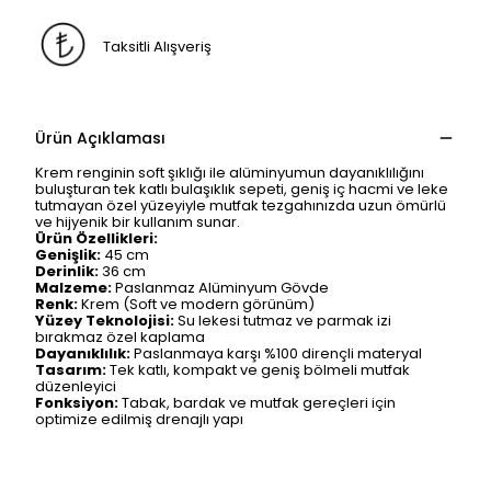
Taksitli Alışveriş
Ürün Açıklaması
Krem renginin soft şıklığı ile alüminyumun dayanıklılığını
buluşturan tek katlı bulaşıklık sepeti, geniş iç hacmi ve leke
tutmayan özel yüzeyiyle mutfak tezgahınızda uzun ömürlü
ve hijyenik bir kullanım sunar.
Ürün Özellikleri:
Genişlik:
45 cm
Derinlik:
36 cm
Malzeme:
Paslanmaz Alüminyum Gövde
Renk:
Krem (Soft ve modern görünüm)
Yüzey Teknolojisi:
Su lekesi tutmaz ve parmak izi
bırakmaz özel kaplama
Dayanıklılık:
Paslanmaya karşı %100 dirençli materyal
Tasarım:
Tek katlı, kompakt ve geniş bölmeli mutfak
düzenleyici
Fonksiyon:
Tabak, bardak ve mutfak gereçleri için
optimize edilmiş drenajlı yapı