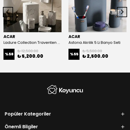
ACAR
ACAR
Ladure Collection Traventen Mermer 5 Li Set-Kare
Astorıa Akrilik 5 Li Banyo Seti
₺ 12,500.00
₺ 5,500.00
%
58
%
55
₺ 5,200.00
₺ 2,500.00
Popüler Kategoriler
Önemli Bilgiler