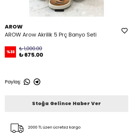
AROW
AROW Arow Akrilik 5 Prç Banyo Seti
₺ 1,000.00
%
33
₺ 675.00
Paylaş
:
Stoğa Gelince Haber Ver
2000 TL üzeri ücretsiz kargo