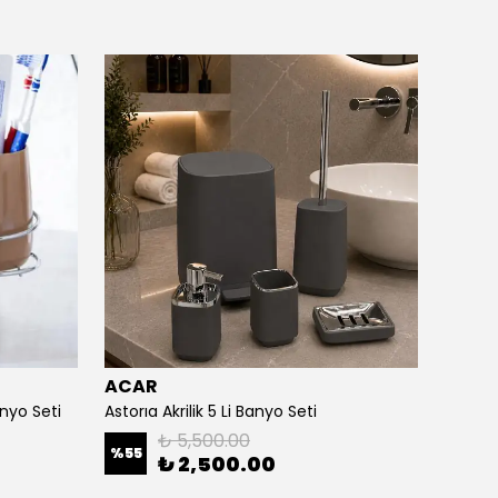
ACAR
ACAR
nyo Seti
Astorıa Akrilik 5 Li Banyo Seti
₺ 5,500.00
%
55
%
58
₺ 2,500.00