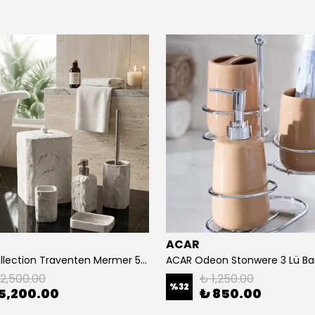
ACAR
Ladure Collection Traventen Mermer 5 Li Set-Kare
ACAR Odeon Stonwere 3 Lü Ba
12,500.00
₺ 1,250.00
%
32
5,200.00
₺ 850.00