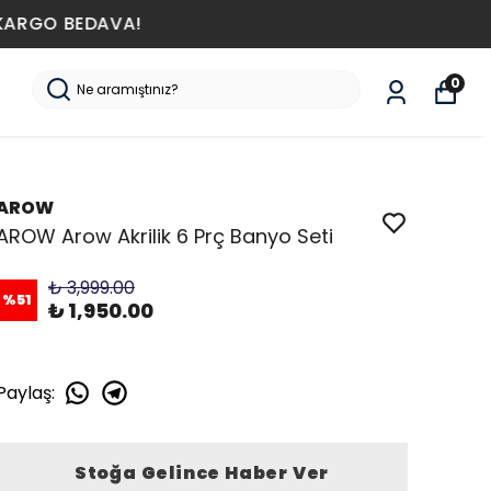
0
AROW
AROW Arow Akrilik 6 Prç Banyo Seti
₺ 3,999.00
%
51
₺ 1,950.00
Paylaş
:
Stoğa Gelince Haber Ver