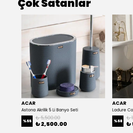
Çok Satanlar
ACAR
ACAR
Astorıa Akrilik 5 Li Banyo Seti
₺ 5,500.00
₺ 
%
55
%
58
₺ 2,500.00
₺ 