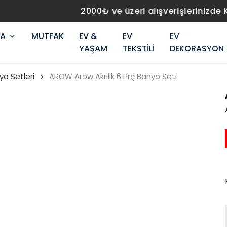
2000₺ ve üzeri alışverişlerinizde KARGO BEDAVA!
RA
MUTFAK
EV &
EV
EV
YAŞAM
TEKSTİLİ
DEKORASYON
yo Setleri
AROW Arow Akrilik 6 Prç Banyo Seti