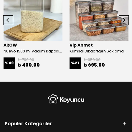
AROW
Vip Ahmet
Nuevo 1500 ml Vakum Kapaklı Saklama Kabı
Kumsal Dikdörtgen Saklama Kabı 12 Li Set
₺ 790.00
₺ 950.00
%
49
%
27
₺ 400.00
₺ 695.00
Popüler Kategoriler