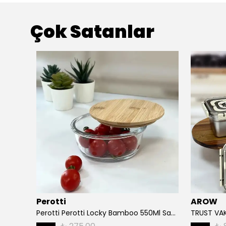
Çok Satanlar
Perotti
AROW
Nuevo 1500 ml Vakum Kapaklı Saklama Kabı
Perotti Perotti Locky Bamboo 550Ml Saklama Kabı