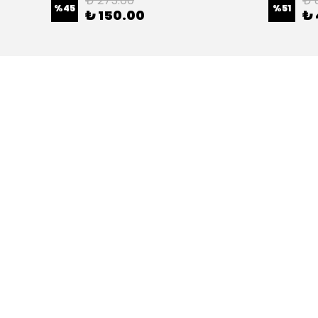
₺ 275.00
₺ 
%
45
%
51
₺ 150.00
₺ 