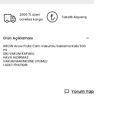
2000 TL üzeri
Taksitli Alışveriş
ücretsiz kargo
Ürün Açıklaması
AROW Arow Fruta Cam Vakumlu Saklama Kabı 500
ml
SIKI VAKUM KAPAKLI
HAVA ALDIRMAZ
VAKUM MAKİNESİNE UYUMLU
1 ADET FİYATIDIR
Yorum Yap