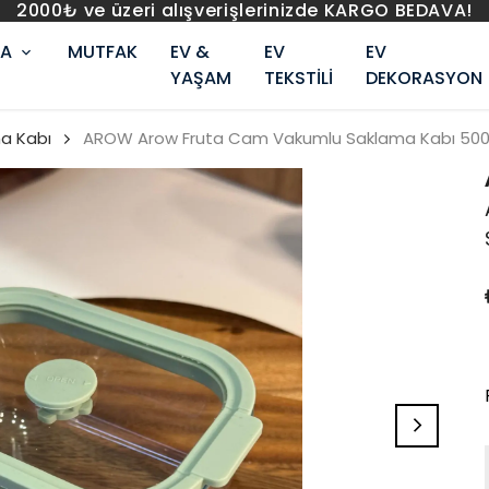
2000₺ ve üzeri alışverişlerinizde KARGO BEDAVA!
RA
MUTFAK
EV &
EV
EV
YAŞAM
TEKSTİLİ
DEKORASYON
a Kabı
AROW Arow Fruta Cam Vakumlu Saklama Kabı 500