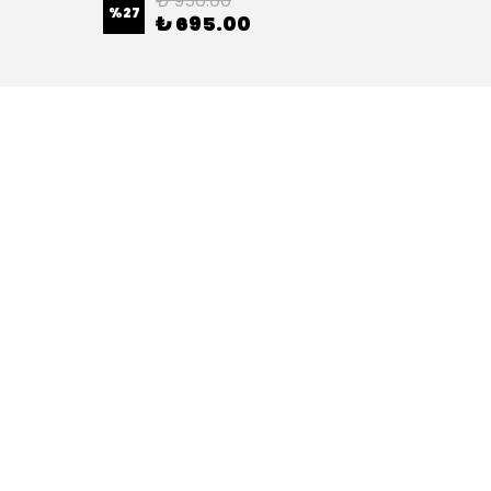
₺ 950.00
%
27
%
42
₺ 695.00