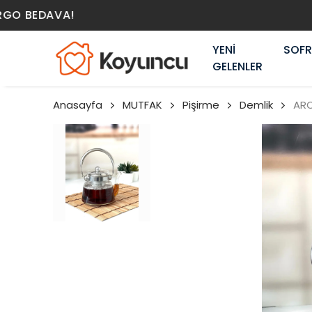
YENİ
SOF
GELENLER
Anasayfa
MUTFAK
Pişirme
Demlik
ARO