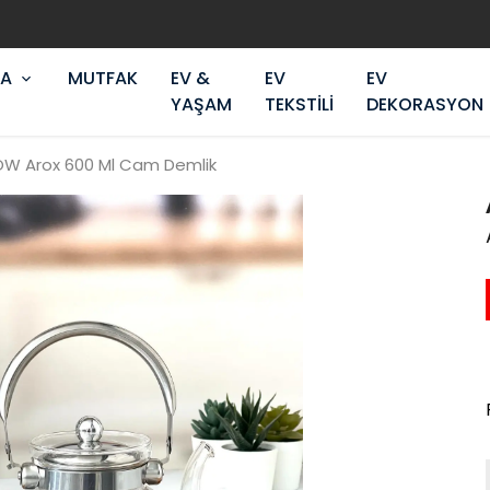
2000₺ ve üzeri alışverişlerinizde KARGO BEDAVA!
RA
MUTFAK
EV &
EV
EV
YAŞAM
TEKSTİLİ
DEKORASYON
W Arox 600 Ml Cam Demlik