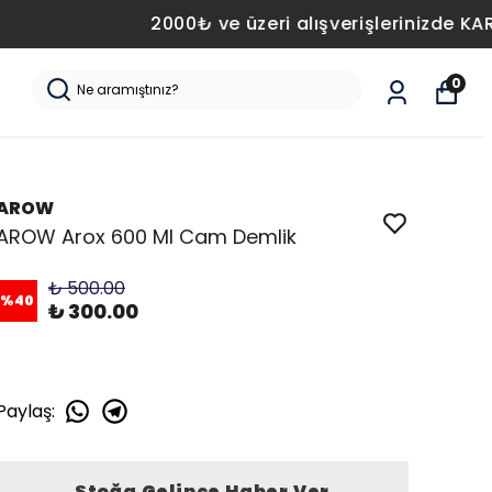
0
AROW
AROW Arox 600 Ml Cam Demlik
₺ 500.00
%
40
₺ 300.00
Paylaş
:
Stoğa Gelince Haber Ver