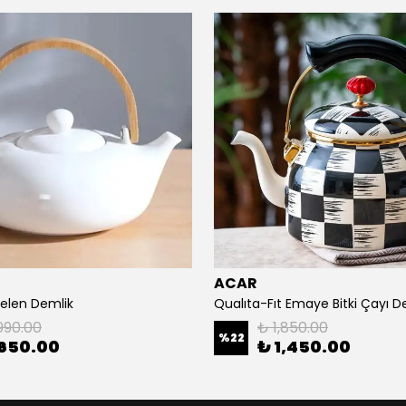
ACAR
elen Demlik
990.00
₺ 1,850.00
%
22
650.00
₺ 1,450.00