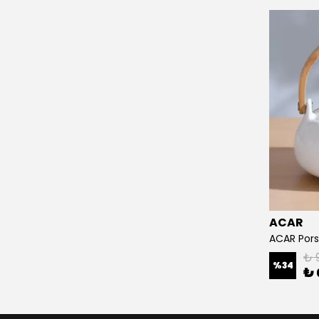
ACAR
ACAR Pors
₺ 
%
34
₺ 