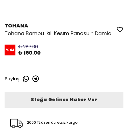
TOHANA
Tohana Bambu Ikılı Kesım Panosu * Damla
₺ 287.00
%
44
₺ 160.00
Paylaş
:
Stoğa Gelince Haber Ver
2000 TL üzeri ücretsiz kargo