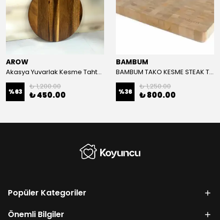
AROW
BAMBUM
Akasya Yuvarlak Kesme Tahtası 25 Cm
BAMBUM TAKO KESME STEAK TAHTASI
₺ 1,200.00
₺ 1,250.00
%
63
%
36
₺ 450.00
₺ 800.00
Popüler Kategoriler
Önemli Bilgiler