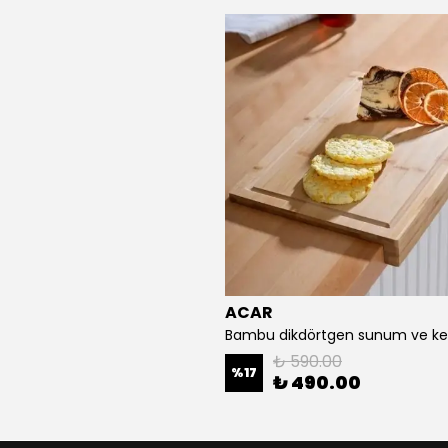
ACAR
₺ 590.00
%
17
₺ 490.00