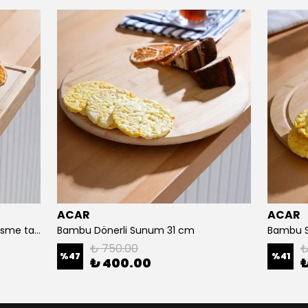
ACAR
ACAR
Bambu dikdörtgen sunum ve kesme tahtası 35/24 cm
Bambu Dönerli Sunum 31 cm
Bambu S
₺ 750.00
₺
%
47
%
41
₺ 400.00
₺