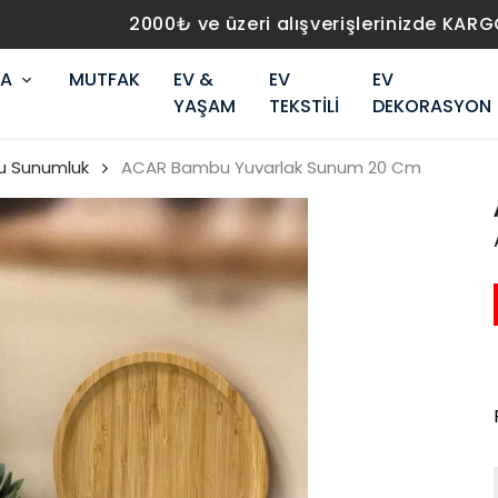
2000₺ ve üzeri alışverişlerinizde KARGO BEDAVA!
RA
MUTFAK
EV &
EV
EV
YAŞAM
TEKSTİLİ
DEKORASYON
 Sunumluk
ACAR Bambu Yuvarlak Sunum 20 Cm