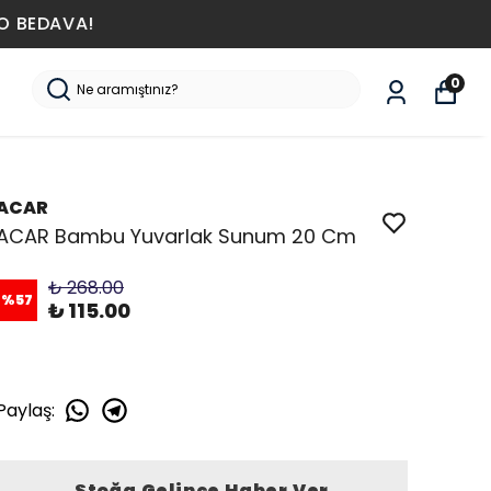
0
ACAR
ACAR Bambu Yuvarlak Sunum 20 Cm
₺ 268.00
%
57
₺ 115.00
Paylaş
:
Stoğa Gelince Haber Ver