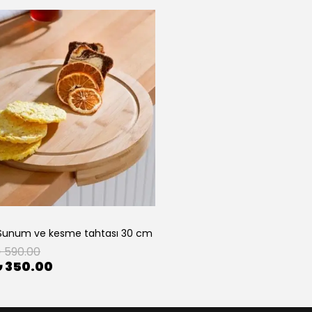
unum ve kesme tahtası 30 cm
 590.00
 350.00