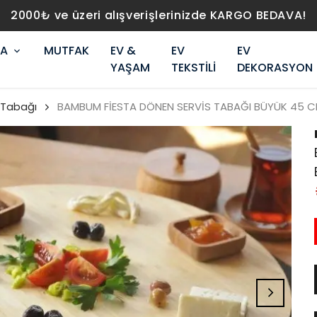
2000₺ ve üzeri alışverişlerinizde KARGO BEDAVA!
RA
MUTFAK
EV &
EV
EV
YAŞAM
TEKSTİLİ
DEKORASYON
 Tabağı
BAMBUM FİESTA DÖNEN SERVİS TABAĞI BÜYÜK 45 