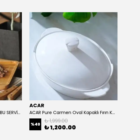
ACAR
BAMBUM MARLİN 3 BÖLMELİ BAMBU SERVİS TABAĞI 24/32 CM
ACAR Pure Carmen Oval Kapaklı Fırın Kbı Servis Tenceresi 33/20 Cm
₺ 1,999.00
%
40
₺ 1,200.00