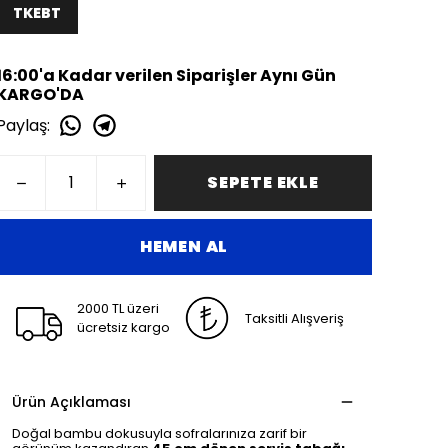
TKEBT
16:00'a Kadar verilen Siparişler Aynı Gün
KARGO'DA
Paylaş
:
SEPETE EKLE
HEMEN AL
2000 TL üzeri
Taksitli Alışveriş
ücretsiz kargo
Ürün Açıklaması
Doğal bambu dokusuyla sofralarınıza zarif bir