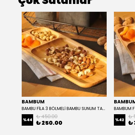
Çok Satanlar
BAMBUM
BAMBU
BAMBU FİLA 3 BÖLMELİ BAMBU SUNUM TABAĞI 14/33 CM
₺ 450.00
₺ 
%
44
%
42
₺ 250.00
₺ 