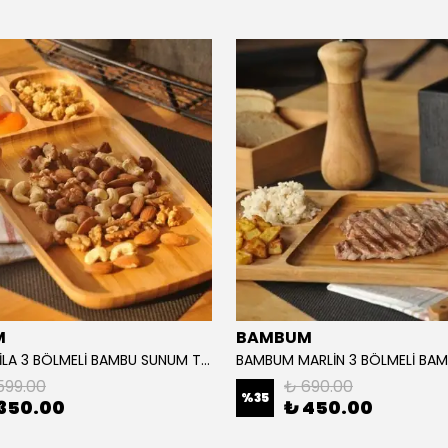
M
BAMBUM
BAMBUM FİLA 3 BÖLMELİ BAMBU SUNUM TABAĞI 16/39 CM
599.00
₺ 690.00
%
35
350.00
₺ 450.00