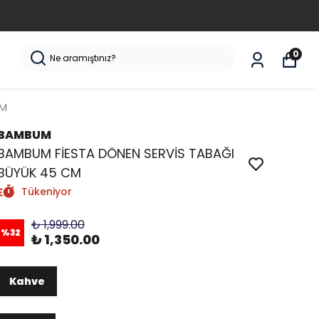
0
CM
BAMBUM
BAMBUM FİESTA DÖNEN SERVİS TABAĞI
BÜYÜK 45 CM
Tükeniyor
₺ 1,999.00
%
32
₺ 1,350.00
Kahve