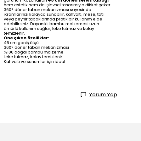
görünüm kazandıran
45 cm dönen servis tabağı
,
hem estetik hem de işlevsel tasarımıyla dikkat çeker.
360° döner taban mekanizması sayesinde
ikramlarınızı kolayca sunabilir, kahvaltı, meze, tatlı
veya peynir tabaklarında pratik bir kullanım elde
edebilirsiniz. Dayanıklı bambu malzemesi uzun
ömürlü kullanım sağlar, leke tutmaz ve kolay
temizlenir.
Öne çıkan özellikler:
45 cm geniş ölçü
360° döner taban mekanizması
%100 doğal bambu malzeme
Leke tutmaz, kolay temizlenir
Kahvaltı ve sunumlar için ideal
Yorum Yap