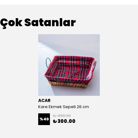
Çok Satanlar
ACAR
Kare Ekmek Sepeti 26 cm
₺ 499.00
%
40
₺ 300.00