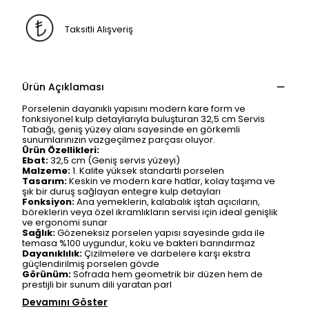
Taksitli Alışveriş
Ürün Açıklaması
Porselenin dayanıklı yapısını modern kare form ve
fonksiyonel kulp detaylarıyla buluşturan 32,5 cm Servis
Tabağı, geniş yüzey alanı sayesinde en görkemli
sunumlarınızın vazgeçilmez parçası oluyor.
Ürün Özellikleri:
Ebat:
32,5 cm (Geniş servis yüzeyi)
Malzeme:
1. Kalite yüksek standartlı porselen
Tasarım:
Keskin ve modern kare hatlar, kolay taşıma ve
şık bir duruş sağlayan entegre kulp detayları
Fonksiyon:
Ana yemeklerin, kalabalık iştah açıcıların,
böreklerin veya özel ikramlıkların servisi için ideal genişlik
ve ergonomi sunar
Sağlık:
Gözeneksiz porselen yapısı sayesinde gıda ile
temasa %100 uygundur, koku ve bakteri barındırmaz
Dayanıklılık:
Çizilmelere ve darbelere karşı ekstra
güçlendirilmiş porselen gövde
Görünüm:
Sofrada hem geometrik bir düzen hem de
prestijli bir sunum dili yaratan parl
Devamını Göster