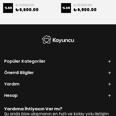
₺ 13,500.00
₺ 13,500.00
%
59
%
49
₺ 5,500.00
₺ 6,900.00
Popüler Kategoriler
Önemli Bilgiler
Yardım
Hesap
Yardıma İhtiyacın Var mı?
Şu anda bize ulaşmanın en hızlı ve kolay yolu iletişim