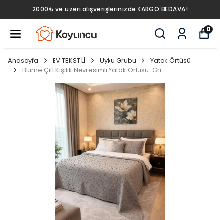
2000₺ ve üzeri alışverişlerinizde KARGO BEDAVA!
0
Anasayfa
EV TEKSTİLİ
Uyku Grubu
Yatak Örtüsü
Blume Çift Kişilik Nevresimli Yatak Örtüsü-Gri