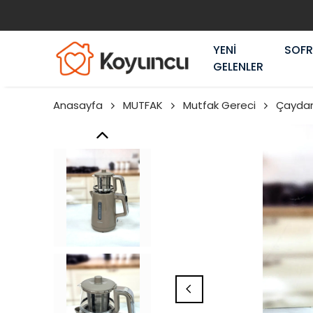
YENİ
SOF
GELENLER
Anasayfa
MUTFAK
Mutfak Gereci
Çaydan