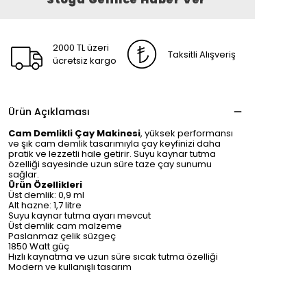
2000 TL üzeri
Taksitli Alışveriş
ücretsiz kargo
Ürün Açıklaması
Cam Demlikli Çay Makinesi
, yüksek performansı
ve şık cam demlik tasarımıyla çay keyfinizi daha
pratik ve lezzetli hale getirir. Suyu kaynar tutma
özelliği sayesinde uzun süre taze çay sunumu
sağlar.
Ürün Özellikleri
Üst demlik: 0,9 ml
Alt hazne: 1,7 litre
Suyu kaynar tutma ayarı mevcut
Üst demlik cam malzeme
Paslanmaz çelik süzgeç
1850 Watt güç
Hızlı kaynatma ve uzun süre sıcak tutma özelliği
Modern ve kullanışlı tasarım