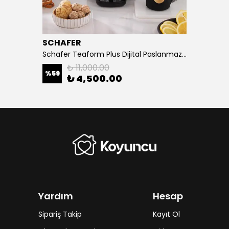
SCHAFER
Schafer Teaform Plus Dijital Paslanmaz Çay Makinesi-inox Cam Demlik
₺ 11,000.00
%
59
₺ 4,500.00
Yardım
Hesap
Sipariş Takip
Kayıt Ol