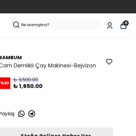
0
BAMBUM
Cam Demlikli Çay Makinesi-Bejvizon
₺ 3,500.00
%
53
₺ 1,650.00
Paylaş
:
Stoğa Gelince Haber Ver