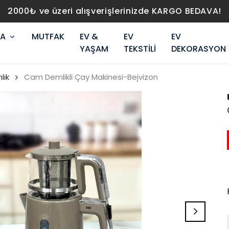
2000₺ ve üzeri alışverişlerinizde KARGO BEDAVA!
RA
MUTFAK
EV &
EV
EV
YAŞAM
TEKSTİLİ
DEKORASYON
lık
Cam Demlikli Çay Makinesi-Bejvizon