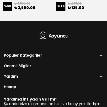
₺ 7,500.00
₺ 245.00
%
53
%
49
₺ 3,500.00
₺ 125.00
Popüler Kategoriler
Önemli Bilgiler
Yardım
Hesap
Yardıma İhtiyacın Var mı?
Şu anda bize ulaşmanın en hızlı ve kolay yolu iletişim