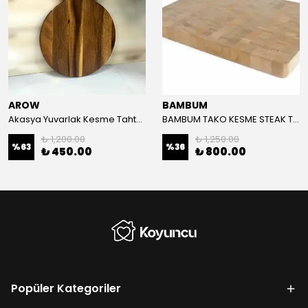
AROW
BAMBUM
Akasya Yuvarlak Kesme Tahtası 25 Cm
BAMBUM TAKO KESME STEAK TAHTASI
₺ 1,200.00
₺ 1,250.00
%
63
%
36
₺ 450.00
₺ 800.00
Popüler Kategoriler