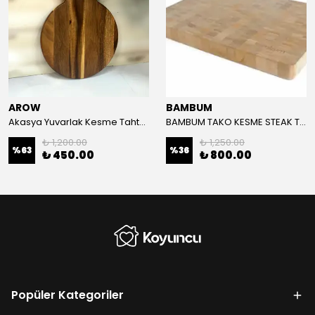
AROW
BAMBUM
Akasya Yuvarlak Kesme Tahtası 25 Cm
BAMBUM TAKO KESME STEAK TAHTASI
₺ 1,200.00
₺ 1,250.00
%
63
%
36
₺ 450.00
₺ 800.00
Popüler Kategoriler