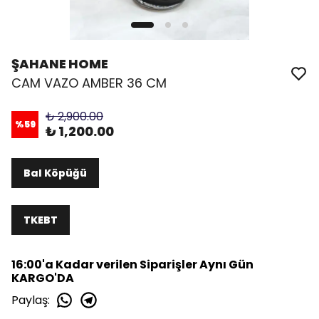
ŞAHANE HOME
CAM VAZO AMBER 36 CM
₺ 2,900.00
%
59
₺ 1,200.00
Bal Köpüğü
TKEBT
16:00'a Kadar verilen Siparişler Aynı Gün
KARGO'DA
Paylaş
: