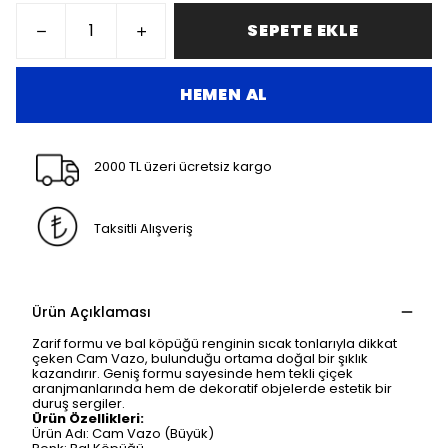
SEPETE EKLE
HEMEN AL
2000 TL üzeri ücretsiz kargo
Taksitli Alışveriş
Ürün Açıklaması
Zarif formu ve bal köpüğü renginin sıcak tonlarıyla dikkat
çeken Cam Vazo, bulunduğu ortama doğal bir şıklık
kazandırır. Geniş formu sayesinde hem tekli çiçek
aranjmanlarında hem de dekoratif objelerde estetik bir
duruş sergiler.
Ürün Özellikleri:
Ürün Adı: Cam Vazo (Büyük)