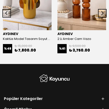
AYDINEV
AYDINEV
Kaktüs Model Tasarım Soyut Vazo 21x34 Cm
2 Li Amber Cam Vazo
₺ 15,000.00
₺ 9,500.00
%
48
%
61
₺ 7,800.00
₺ 3,750.00
Popüler Kategoriler