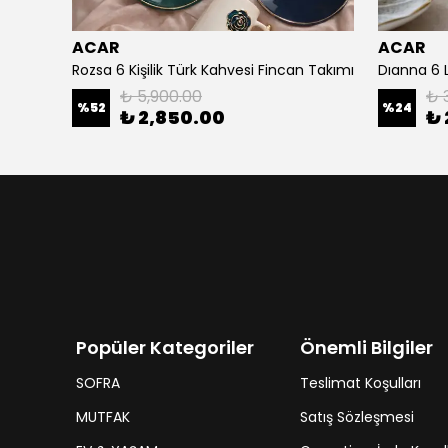
ACAR
ACAR
akımı
Rozsa 6 Kişilik Türk Kahvesi Fincan Takımı
Dıanna 6 L
₺ 5,900.00
₺ 
%
52
%
24
₺ 2,850.00
₺ 
Popüler Kategoriler
Önemli Bilgiler
SOFRA
Teslimat Koşulları
MUTFAK
Satış Sözleşmesi