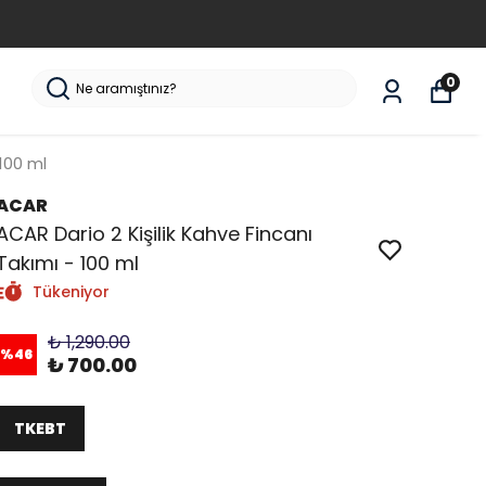
0
 100 ml
ACAR
ACAR Dario 2 Kişilik Kahve Fincanı
Takımı - 100 ml
Tükeniyor
₺ 1,290.00
%
46
₺ 700.00
TKEBT