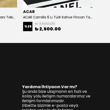
ACAR
ACAR
ACAR Leone 2 Kişilik Kahve Fincanı Takımı - 110 ml
ACAR Camılla 6 Lı Türk Kahve Fincan Takımı
Mırand
₺ 3,500.00
%
29
%
36
₺ 2,500.00
Yardıma İhtiyacın Var mı?
Şu anda bize ulaşmanın en hızlı ve
kolay yolu iletişim numaralarımız ve
iletişim formlarımızdır.
Elbette bizimle e-posta veya