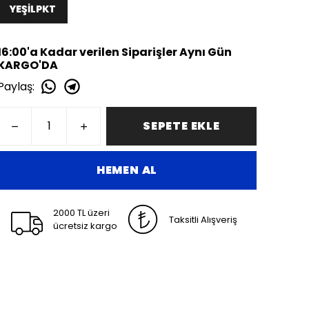
YEŞİLPKT
16:00'a Kadar verilen Siparişler Aynı Gün
KARGO'DA
Paylaş
:
SEPETE EKLE
HEMEN AL
2000 TL üzeri
Taksitli Alışveriş
ücretsiz kargo