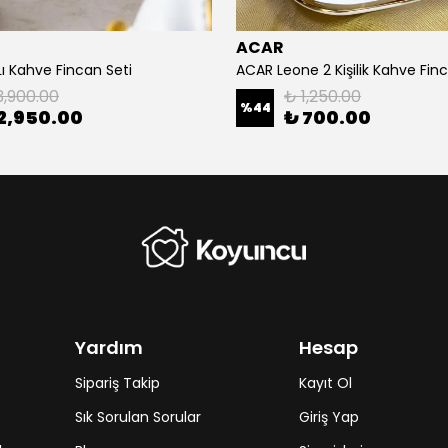
ACAR
ı Kahve Fincan Seti
3,900.00
₺ 1,250.00
%
44
2,950.00
₺ 700.00
Yardım
Hesap
Sipariş Takip
Kayıt Ol
Sık Sorulan Sorular
Giriş Yap