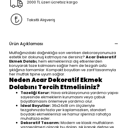
2000 TL üzeri ücretsiz kargo
Taksitli Alışveriş
Ürün Açıklaması
Mutfağınızdaki dağınıklığa son verirken dekorasyonunuza
estetik bir dokunuş katmaya ne dersiniz?
Acar Dekoratif
Ekmek Dolabı
, hem ekmeklerinizi dış etkenlerden
koruyarak taze kalmasını sağlar hem de tezgah üstü
şıklığınızı tamamlar. Kompakt boyutları ve zarif tasarımıyla
her mutfak tipine uyum sağlar.
Neden Acar Dekoratif Ekmek
Dolabını Tercih Etmelisiniz?
Tazeliği Korur:
Hava sirkülasyonuna yardımcı yapısı
sayesinde ekmeklerin kurumasını veya çabuk
bayatlamasını önlemeye yardımcı olur.
İdeal Boyutlar:
36x24x18 cm ölçüleriyle
tezgahınızda fazla yer kaplamazken, standart
boydaki ekmeklerinizi ve hamur işlerinizi rahatça
muhafaza eder.
Dekoratif Tasarım:
Modern ve klasik mutfakların
vazgeçilmezi olacak bu dolap, şık kapak detayı ve