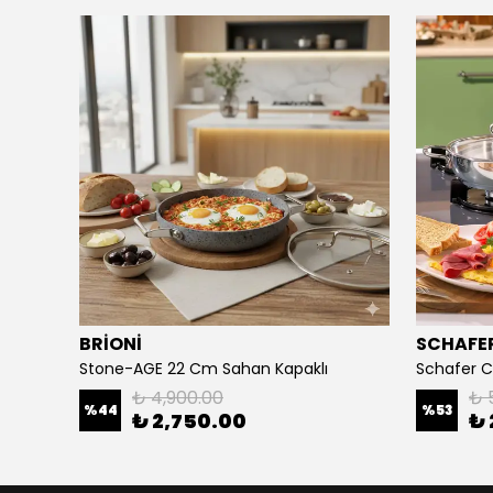
BRİONİ
SCHAFE
Schafer Still Storm Çelik Sahan Seti 6 Parça-Inox
Stone-AGE 22 Cm Sahan Kapaklı
₺ 4,900.00
₺ 
%
44
%
53
₺ 2,750.00
₺ 