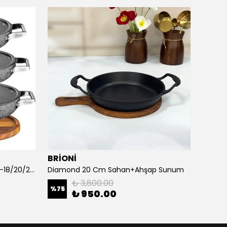
BRİONİ
SCHA
Stone-Age 7 Parça Sahan Seti-18/20/22 CM
Diamond 20 Cm Sahan+Ahşap Sunum
₺ 3,800.00
%
75
%
53
₺ 950.00