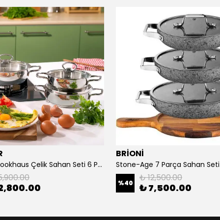
R
BRİONİ
Schafer Cookhaus Çelik Sahan Seti 6 Parça
5,900.00
₺ 12,500.00
%
40
2,800.00
₺ 7,500.00