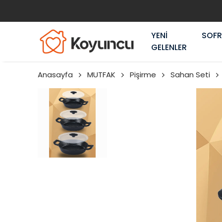
YENİ
SOF
GELENLER
Anasayfa
MUTFAK
Pişirme
Sahan Seti