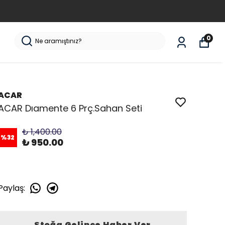
0
ACAR
ACAR Dıamente 6 Prç.Sahan Seti
₺ 1,400.00
%
32
₺ 950.00
Paylaş
:
Stoğa Gelince Haber Ver