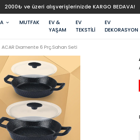
2000₺ ve üzeri alışverişlerinizde KARGO BEDAVA!
RA
MUTFAK
EV &
EV
EV
YAŞAM
TEKSTİLİ
DEKORASYON
ACAR Dıamente 6 Prç.Sahan Seti