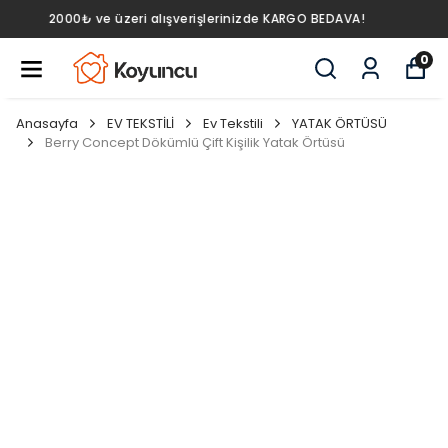
2000₺ ve üzeri alışverişlerinizde KARGO BEDAVA!
0
Anasayfa
EV TEKSTİLİ
Ev Tekstili
YATAK ÖRTÜSÜ
Berry Concept Dökümlü Çift Kişilik Yatak Örtüsü