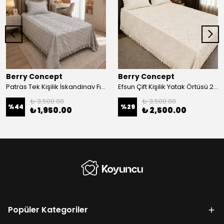
Berry Concept
Berry Concept
Patras Tek Kişilik İskandinav Fırfırlı Yatak Örtüsü
Efsun Çift Kişilik Yatak Örtüsü 240/250 Cm
₺ 3,500.00
₺ 3,500.00
%
44
%
29
₺ 1,950.00
₺ 2,500.00
Popüler Kategoriler