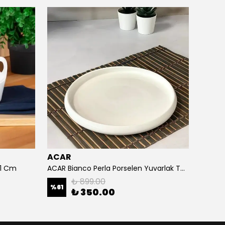
ACAR
ACAR
21 Cm
ACAR Bianco Perla Porselen Yuvarlak Tabak 23.5x2.5 cm
ACAR B
₺ 899.00
%
61
%
29
₺ 350.00