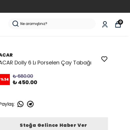
0
ACAR
ACAR Dolly 6 Lı Porselen Çay Tabağı
₺ 680.00
%
34
₺ 450.00
Paylaş
:
Stoğa Gelince Haber Ver