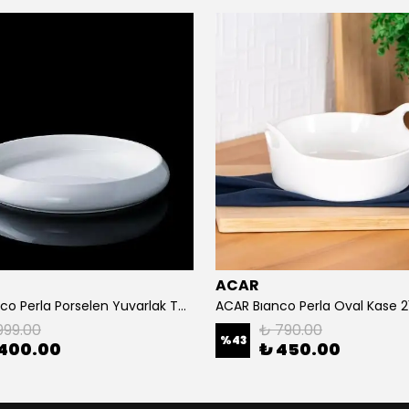
ACAR
ACAR Bianco Perla Porselen Yuvarlak Tabak 24x3.8 cm
ACAR Bıanco Perla Oval Kase 
999.00
₺ 790.00
%
43
 400.00
₺ 450.00