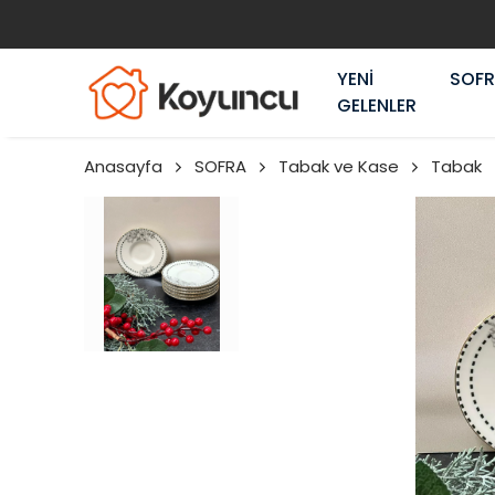
YENİ
SOF
GELENLER
Anasayfa
SOFRA
Tabak ve Kase
Tabak