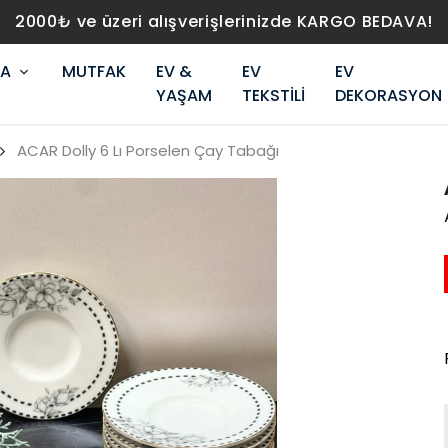
2000₺ ve üzeri alışverişlerinizde KARGO BEDAVA!
RA
MUTFAK
EV &
EV
EV
YAŞAM
TEKSTİLİ
DEKORASYON
ACAR Dolly 6 Lı Porselen Çay Tabağı