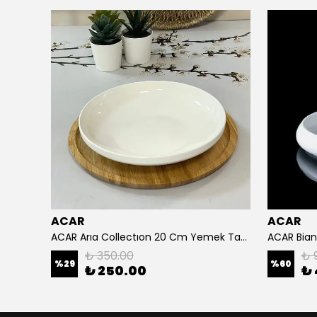
ACAR
ACAR
23,5 cm
ACAR Arıa Collectıon 20 Cm Yemek Tabağı
₺ 350.00
₺ 
%
29
%
60
₺ 250.00
₺