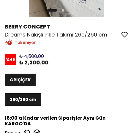
BERRY CONCEPT
Dreams Nakışlı Pike Takımı 260/260 cm
Tükeniyor
₺ 4,500.00
%
49
₺ 2,300.00
GRİÇİÇEK
260/260 cm
16:00'a Kadar verilen Siparişler Aynı Gün
KARGO'DA
Paylaş
: