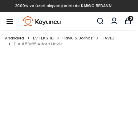
AVA!
2000₺ ve üzeri alışverişlerinizde KARGO BED
0
Anasayfa
EV TEKSTİLİ
Havlu & Bornoz
HAVLU
Durul 50x85 Adora Havlu