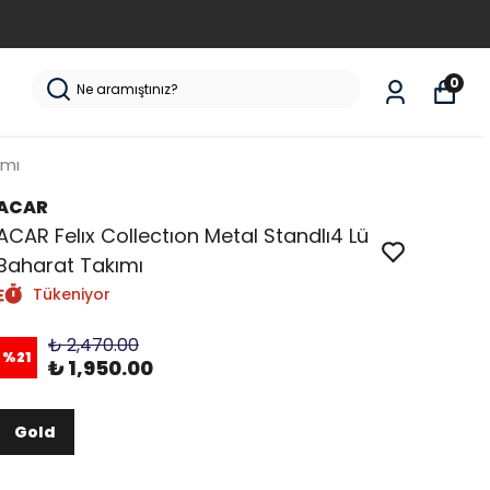
0
ımı
ACAR
ACAR Felıx Collectıon Metal Standlı4 Lü
Baharat Takımı
Tükeniyor
₺ 2,470.00
%
21
₺ 1,950.00
Gold