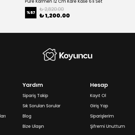
Pure Karmen 12 Cm Kare Kase 6'li Set
₺ 2,820.00
%
57
₺ 1,200.00
Yardım
Hesap
Sipariş Takip
Kayıt Ol
Sık Sorulan Sorular
Giriş Yap
arı
Blog
Siparişlerim
Bize Ulaşın
Şifremi Unuttum