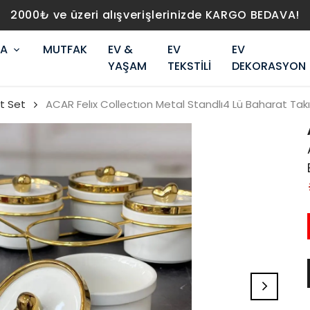
2000₺ ve üzeri alışverişlerinizde KARGO BEDAVA!
RA
MUTFAK
EV &
EV
EV
YAŞAM
TEKSTİLİ
DEKORASYON
t Set
ACAR Felıx Collectıon Metal Standlı4 Lü Baharat Tak