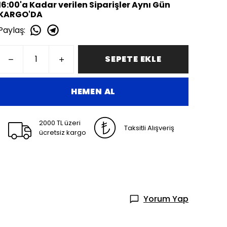
16:00'a Kadar verilen Siparişler Aynı Gün
KARGO'DA
Paylaş
:
SEPETE EKLE
HEMEN AL
2000 TL üzeri
Taksitli Alışveriş
ücretsiz kargo
Yorum Yap