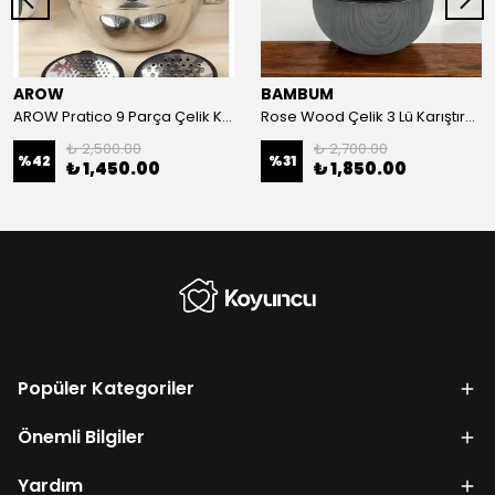
AROW
BAMBUM
AROW Pratico 9 Parça Çelik Karıştırma Kabı 26/20/16 CM
Rose Wood Çelik 3 Lü Karıştırma Kabı
₺ 2,500.00
₺ 2,700.00
%
42
%
31
₺ 1,450.00
₺ 1,850.00
Popüler Kategoriler
Önemli Bilgiler
Yardım