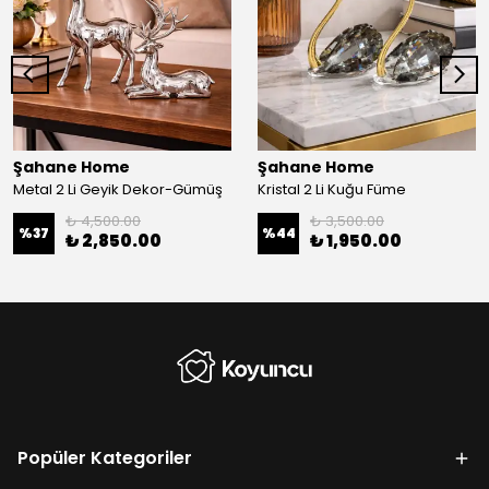
Şahane Home
Şahane Home
Metal 2 Li Geyik Dekor-Gümüş
Kristal 2 Li Kuğu Füme
₺ 4,500.00
₺ 3,500.00
%
37
%
44
₺ 2,850.00
₺ 1,950.00
Popüler Kategoriler