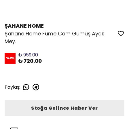
ŞAHANE HOME
Şahane Home Füme Cam Gümüş Ayak
Mey.
₺ 959.00
%
25
₺ 720.00
Paylaş
:
Stoğa Gelince Haber Ver