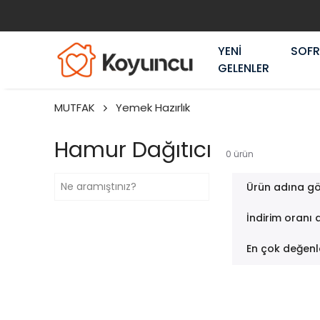
2000₺ ve üzeri alışverişlerinizde KARGO BEDAVA!
YENİ
SOF
GELENLER
MUTFAK
Yemek Hazırlık
Hamur Dağıtıcı
0
ürün
Ürün adına gö
İndirim oranı 
En çok değenl