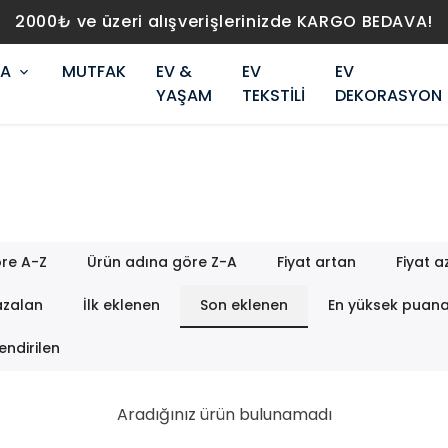
RA
MUTFAK
EV &
EV
EV
YAŞAM
TEKSTİLİ
DEKORASYON
re A-Z
Ürün adına göre Z-A
Fiyat artan
Fiyat a
azalan
İlk eklenen
Son eklenen
En yüksek puan
endirilen
Aradığınız ürün bulunamadı