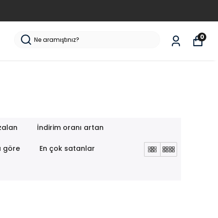
0
zalan
İndirim oranı artan
a göre
En çok satanlar