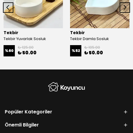
Tekbir
Tekbir
Tekbir Yuvarlak Sosluk
Tekbir Damla Sosluk
₺ 125.00
₺ 105.00
%
60
%
52
₺ 50.00
₺ 50.00
Popüler Kategoriler
Önemli Bilgiler