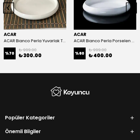
ACAR
ACAR
ACAR Bianco Perla Yuvarlak Tabak 20x2.5 cm
ACAR Bianco Perla Porselen Yuvarlak Tabak 24x3.8 cm
₺ 999.00
₺ 999.00
%
70
%
60
₺ 300.00
₺ 400.00
Popüler Kategoriler
Önemli Bilgiler