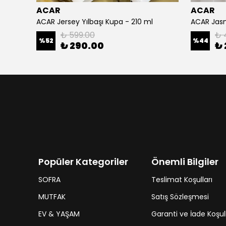
ACAR
ACAR
ACAR Jersey Yılbaşı Kupa - 210 ml
ACAR Jas
₺ 599.00
₺ 
%
52
%
44
₺ 290.00
₺ 
Popüler Kategoriler
Önemli Bilgiler
SOFRA
Teslimat Koşulları
MUTFAK
Satış Sözleşmesi
EV & YAŞAM
Garanti ve İade Koşull