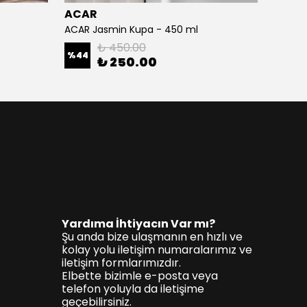
ACAR
ACAR
ACAR Jasmin Kupa - 450 ml
Gummy
₺ 450.00
%
44
%
63
₺ 250.00
Yardıma İhtiyacın Var mı?
Şu anda bize ulaşmanın en hızlı ve
kolay yolu iletişim numaralarımız ve
iletişim formlarımızdır.
Elbette bizimle e-posta veya
telefon yoluyla da iletişime
geçebilirsiniz.