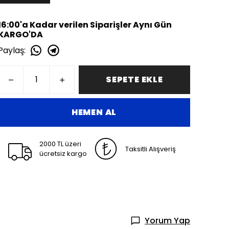
16:00'a Kadar verilen Siparişler Aynı Gün
KARGO'DA
Paylaş
:
SEPETE EKLE
HEMEN AL
2000 TL üzeri
Taksitli Alışveriş
ücretsiz kargo
Yorum Yap