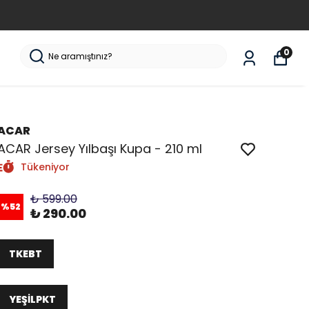
0
ACAR
ACAR Jersey Yılbaşı Kupa - 210 ml
Tükeniyor
₺ 599.00
%
52
₺ 290.00
TKEBT
YEŞİLPKT