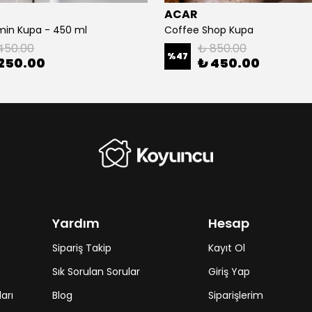
ACAR
min Kupa - 450 ml
Coffee Shop Kupa
450.00
₺ 850.00
%
47
250.00
₺ 450.00
Yardım
Hesap
Sipariş Takip
Kayıt Ol
Sık Sorulan Sorular
Giriş Yap
arı
Blog
Siparişlerim