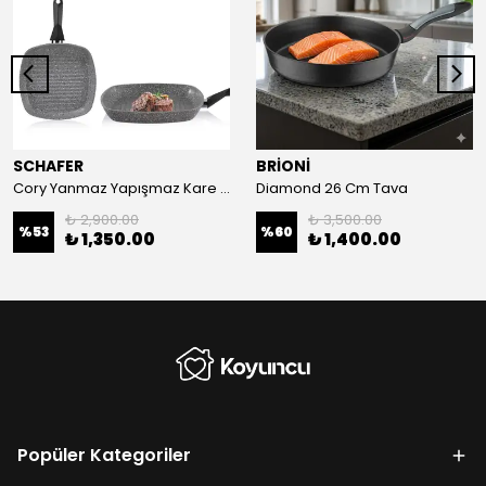
SCHAFER
BRİONİ
Cory Yanmaz Yapışmaz Kare Grill Tava-28 Cm
Diamond 26 Cm Tava
₺ 2,900.00
₺ 3,500.00
%
53
%
60
₺ 1,350.00
₺ 1,400.00
Popüler Kategoriler