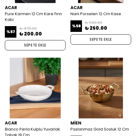
ACAR
ACAR
Pure Karmen 12 Cm Kare Fırın
Narlı Porselen 12 Cm Kase
Kabı
₺ 590.00
%
58
₺ 250.00
₺ 470.00
%
57
₺ 200.00
SEPETE EKLE
SEPETE EKLE
ACAR
MİEN
Bianco Perla Kulplu Yuvarlak
Paslanmaz Gold Sosluk 12 Cm
Tabak 19 Cm