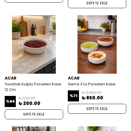
SEPETE EKLE
ACAR
ACAR
Yuvarlak Kulplu Porselen Kase
Sıerra 3 Lü Porselen Kase
12 Cm
₺ 2,950.00
%
71
₺ 850.00
₺ 550.00
%
64
₺ 200.00
SEPETE EKLE
SEPETE EKLE