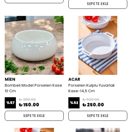
SEPETE EKLE
MİEN
ACAR
Bombeli Model Porselen Kase
Porselen Kulplu Yuvarlak
10 Cm
Kase-14,5 Cm
₺ 350.00
₺ 520.00
%
57
%
52
₺ 150.00
₺ 250.00
SEPETE EKLE
SEPETE EKLE