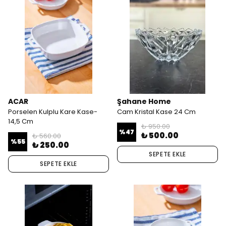
ACAR
Şahane Home
Porselen Kulplu Kare Kase-
Cam Kristal Kase 24 Cm
14,5 Cm
₺ 950.00
%
47
₺ 500.00
₺ 560.00
%
55
₺ 250.00
SEPETE EKLE
SEPETE EKLE