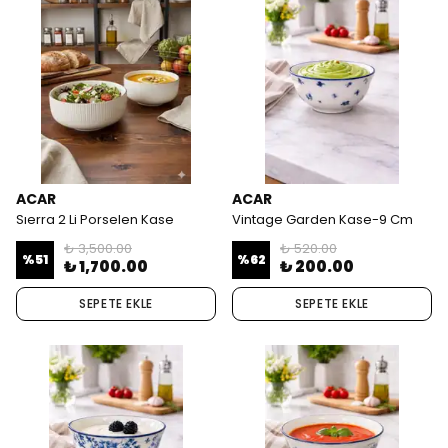
ACAR
ACAR
Sıerra 2 Li Porselen Kase
Vintage Garden Kase-9 Cm
₺ 3,500.00
₺ 520.00
%
51
%
62
₺ 1,700.00
₺ 200.00
SEPETE EKLE
SEPETE EKLE