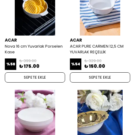
ACAR
ACAR
Nova 16 cm Yuvarlak Porselen
ACAR PURE CARMEN 12,5 CM
Kase
YUVARLAK REÇELLİK
₺ 399.00
₺ 329.00
%
56
%
54
₺ 175.00
₺ 150.00
SEPETE EKLE
SEPETE EKLE