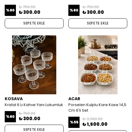
₺ 750.00
₺ 750.00
%
60
%
60
₺ 300.00
₺ 300.00
SEPETE EKLE
SEPETE EKLE
KOSAVA
ACAR
Kristal 6 Lı Kahve Yanı Lokumluk
Porselen Kulplu Kare Kase 14,5
Cm 6'li Set
₺ 750.00
%
60
₺ 300.00
₺ 3,360.00
%
55
₺ 1,500.00
SEPETE EKLE