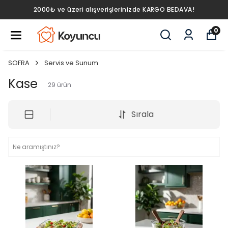
2000₺ ve üzeri alışverişlerinizde KARGO BEDAVA!
0
SOFRA
Servis ve Sunum
Kase
29
ürün
Sırala