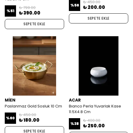
₺ 450.00
%
56
₺ 200.00
₺ 799.00
%
51
₺ 390.00
SEPETE EKLE
SEPETE EKLE
MİEN
ACAR
Paslanmaz Gold Sosluk 10 Cm
Bıanco Perla Yuvarlak Kase
11.5X4.8 Cm
₺ 450.00
%
60
₺ 180.00
₺ 400.00
%
38
₺ 250.00
SEPETE EKLE