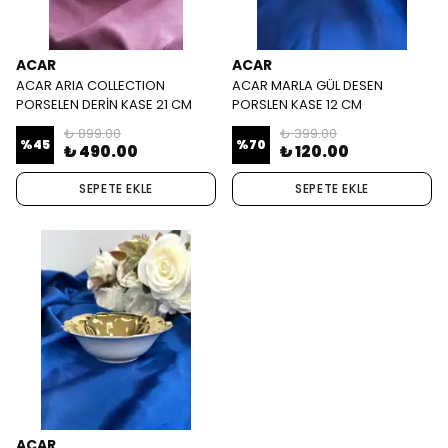
ACAR
ACAR
ACAR ARIA COLLECTION
ACAR MARLA GÜL DESEN
PORSELEN DERİN KASE 21 CM
PORSLEN KASE 12 CM
₺ 899.00
₺ 399.00
%
45
%
70
₺ 490.00
₺ 120.00
SEPETE EKLE
SEPETE EKLE
ACAR