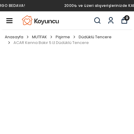
2000₺ ve üzeri alışverişlerinizde KARGO BEDAVA!
0
Anasayfa
MUTFAK
Pişirme
Düdüklü Tencere
ACAR Kenna Bakır 5 Lt Düdüklü Tencere