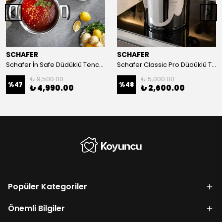
SCHAFER
SCHAFER
Schafer İn Safe Düdüklü Tencere 5 Litre
Schafer Classic Pro Düdüklü Tencere 8-İnox
₺ 9,500.00
₺ 5,000.00
%
47
%
48
₺ 4,990.00
₺ 2,600.00
Popüler Kategoriler
Önemli Bilgiler