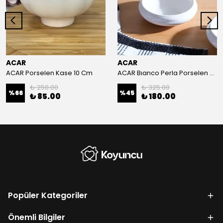
ACAR
ACAR
ACAR Porselen Kase 10 Cm
ACAR Bıanco Perla Porselen Kase 14x4 Cm
₺ 250.00
₺ 325.00
%
66
%
45
₺ 85.00
₺ 180.00
Popüler Kategoriler
Önemli Bilgiler