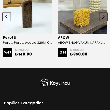
Perotti
AROW
Perotti Perotti Acacıa 320Ml Cam Kavanoz 6*15
AROW SNUG VAKUM KAPAKLI CAM SAKLAMA KABI 1500 ML
₺ 263.00
₺ 890.00
%
47
%
61
₺ 140.00
₺ 350.00
Popüler Kategoriler