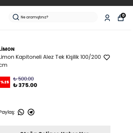
rinizde KARGO BEDAVA!
0
LİMON
Limon Kapitoneli Alez Tek Kişilik 100/200
cm
₺ 500.00
%
25
₺ 375.00
Paylaş
: