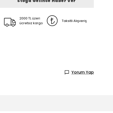
Stoğa Gelince Haber Ver
2000 TL üzeri
Taksitli Alışveriş
ücretsiz kargo
Yorum Yap