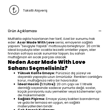
Taksitli Alışveriş
Ürün Açıklaması
Mutfakta aşkla hazırlanan her tarif, özel bir sunumu hak
eder.
Acar Made With Love
serisi, emayenin sağlıklı
yapısını "Sevgiyle Yapıldı" mottosuyla birleştiriyor. 20 cm’lik
ideal boyutuyla ister ocakta lezzetli omletler yapın, ister
fırından sofraya sıcak sunumlar taşıyın; bu sahan
mutfağınızın en sıcak parçası olacak.
Neden Acar Made With Love
Sahanı Seçmelisiniz?
Yüksek Kalite Emaye:
Pürüzsüz dış yüzeyi ve
dayanıklı yapısıyla uzun ömürlüdür. Renkleri canlılığını
korur, mutfağınıza retro bir hava katar.
İdeal Hacim (1.1 Litre):
20 cm çapı ve 1.1 litrelik
derinliği sayesinde sadece yumurta değil; soslar,
küçük porsiyonlu sulu yemekler veya közlemeler için
de mükemmeldir.
Sağlıklı Pişirme:
Emaye yüzey bakteri barındırmaz
ve gıda ile temasa en uygun, en sağlıklı
materyallerden biridir.
Çok Amaçlı Kullanım: