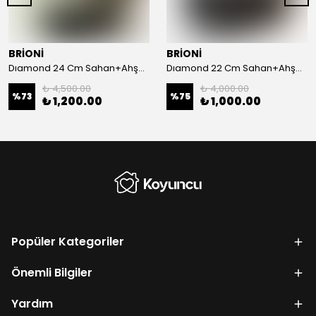
BRİONİ
BRİONİ
Dıamond 24 Cm Sahan+Ahşap Sunum
Dıamond 22 Cm Sahan+Ahşap Sunum
₺ 4,500.00
₺ 4,000.00
%
73
%
75
₺ 1,200.00
₺ 1,000.00
Popüler Kategoriler
Önemli Bilgiler
Yardım