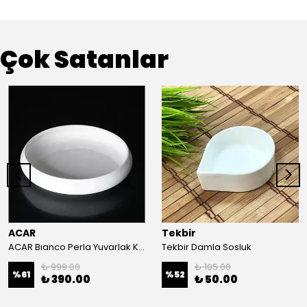
Çok Satanlar
ACAR
Tekbir
ACAR Bıanco Perla Yuvarlak Kase 22X4 Cm
Tekbir Damla Sosluk
₺ 999.00
₺ 105.00
%
61
%
52
₺ 390.00
₺ 50.00