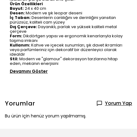
Ürün Özellikleri
Boyut:
24 x 40 cm
Desen:
Modern ve şık leopar deseni
İç Taban:
Desenlerin canlılığını ve derinliğini yansıtan
pürüzsüz, kaliteli cam yüzey
Dış Çerçeve:
Dayanıklı, parlak ve yüksek kaliteli metal
çerçeve
Form:
Dikdörtgen yapısı ve ergonomik kenarlarıyla kolay
taşıma imkanı
Kullanım:
Kahve ve içecek sunumları, şık davet ikramları
veya parfümleriniz için dekoratif bir düzenleyici olarak
idealdir
Stil:
Modern ve "glamour" dekorasyon tarzlarına hitap
eden, mekanın enerjisini
Devamını Göster
Yorumlar
Yorum Yap
Bu ürün için henüz yorum yapılmamış.