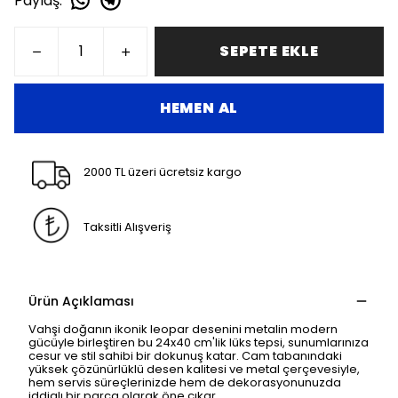
Paylaş
:
SEPETE EKLE
HEMEN AL
2000 TL üzeri ücretsiz kargo
Taksitli Alışveriş
Ürün Açıklaması
Vahşi doğanın ikonik leopar desenini metalin modern
gücüyle birleştiren bu 24x40 cm'lik lüks tepsi, sunumlarınıza
cesur ve stil sahibi bir dokunuş katar. Cam tabanındaki
yüksek çözünürlüklü desen kalitesi ve metal çerçevesiyle,
hem servis süreçlerinizde hem de dekorasyonunuzda
iddialı bir parça olarak öne çıkar.