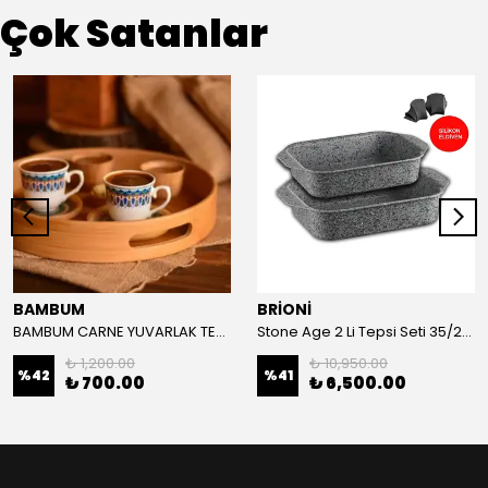
Çok Satanlar
BAMBUM
BRİONİ
BAMBUM CARNE YUVARLAK TEPSİ 30 CM
Stone Age 2 Li Tepsi Seti 35/26 -25/30 cm
₺ 1,200.00
₺ 10,950.00
%
42
%
41
₺ 700.00
₺ 6,500.00