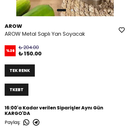
AROW
AROW Metal Saplı Yan Soyacak
₺ 204.00
%
26
₺ 150.00
TEK RENK
TKEBT
16:00'a Kadar verilen Siparişler Aynı Gün
KARGO'DA
Paylaş
: