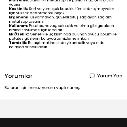
Malzeme:
Dayanıklı metal sap ve paslanmaz çelik bıçak
yapısı
Keskinlik:
Sert ve yumuşak kabuklu tüm sebze/meyveler
için yüksek performanslı bıçak
Ergonomi:
Eli yormayan, güvenli tutuş sağlayan sağlam
metal sap tasarımı
Kullanım:
Patates, havuç, salatalık ve elma gibi gıdaların
hızlıca soyulması için idealdir
Ek Özellik:
Genellikle uç kısmında bulunan oyucu bölüm ile
patates gözlerini kolayca temizleme imkanı
Temizlik:
Bulaşık makinesinde yıkanabilir veya elde
kolayca arındırılabilir
Yorumlar
Yorum Yap
Bu ürün için henüz yorum yapılmamış.