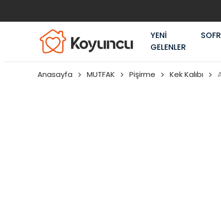
YENİ
SOF
GELENLER
Anasayfa
MUTFAK
Pişirme
Kek Kalıbı
A