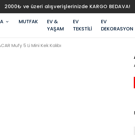
2000₺ ve üzeri alışverişlerinizde KARGO BEDAVA!
RA
MUTFAK
EV &
EV
EV
YAŞAM
TEKSTİLİ
DEKORASYON
CAR Mufy 5 Li Mini Kek Kalıbı