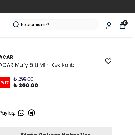
0
ACAR
ACAR Mufy 5 Li Mini Kek Kalıbı
₺ 299.00
%
33
₺ 200.00
Paylaş
:
Stoğa Gelince Haber Ver