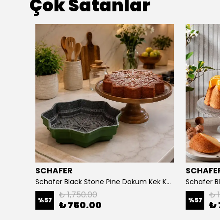
Çok Satanlar
SCHAFER
SCHAFE
Schafer Black Stone Pine Döküm Kek Kalıbı-Kırmızı
Schafer Black Stone Pine Döküm Kek Kalıbı-Yeşil
₺ 1,750.00
₺ 
%
57
%
57
₺ 750.00
₺ 