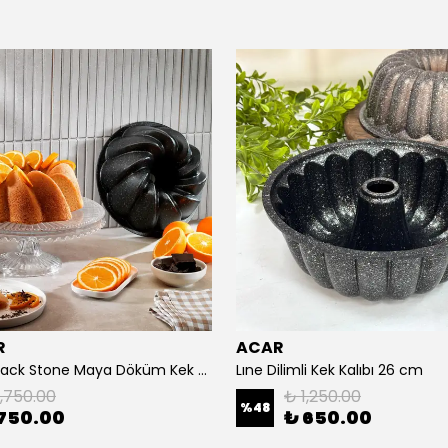
R
ACAR
Schafer Black Stone Maya Döküm Kek Kalıbı -Siyah
Lıne Dilimli Kek Kalıbı 26 cm
1,750.00
₺ 1,250.00
%
48
750.00
₺ 650.00