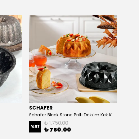
SCHAFER
ACAR
Schafer Black Stone Prıltı Döküm Kek Kalıbı-Siyah
Star Ke
₺ 1,750.00
%
57
%
50
₺ 750.00